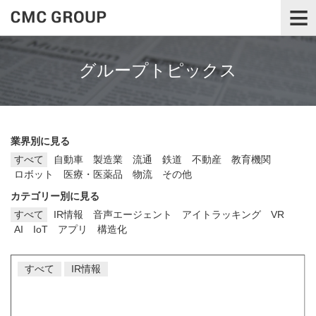
≡
グループトピックス
業界別に見る
すべて
自動車
製造業
流通
鉄道
不動産
教育機関
ロボット
医療・医薬品
物流
その他
カテゴリー別に見る
すべて
IR情報
音声エージェント
アイトラッキング
VR
AI
IoT
アプリ
構造化
すべて
IR情報