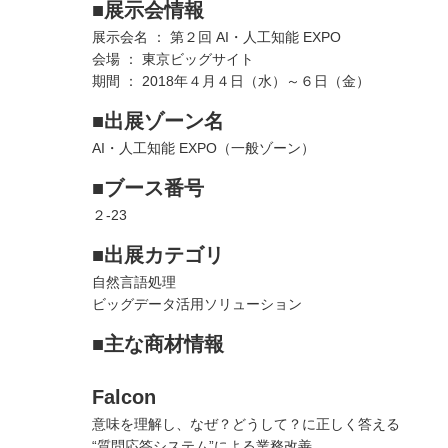
■展示会情報
展示会名 ： 第２回 AI・人工知能 EXPO
会場 ： 東京ビッグサイト
期間 ： 2018年４月４日（水）～６日（金）
■出展ゾーン名
AI・人工知能 EXPO（一般ゾーン）
■ブース番号
２-23
■出展カテゴリ
自然言語処理
ビッグデータ活用ソリューション
■主な商材情報
Falcon
意味を理解し、なぜ？どうして？に正しく答える
“質問応答システム”による業務改善