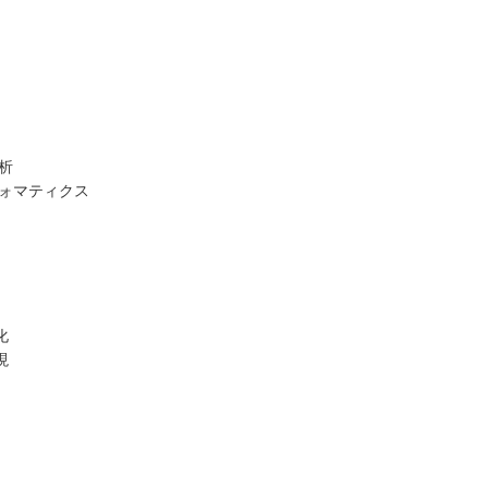
析
ォマティクス
化
現