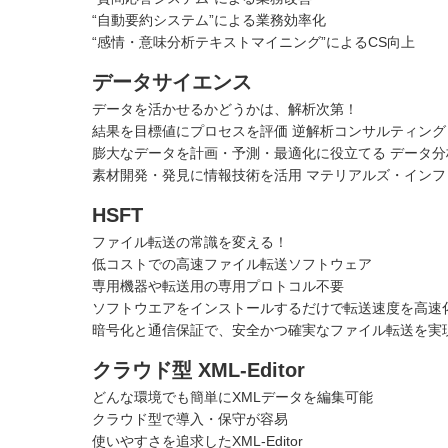
“自動要約システム”による業務効率化
“感情・意味分析テキストマイニング”によるCS向上
データサイエンス
データを活かせるかどうかは、解析次第！
結果を目標値にプロセスを評価 逆解析コンサルティング
膨大なデータを計画・予測・最適化に役立てる データ分
素材開発・発見に情報技術を活用 マテリアルズ・インフ
HSFT
ファイル転送の常識を変える！
低コストでの高速ファイル転送ソフトウェア
専用機器や転送用の専用プロトコル不要
ソフトウエアをインストールするだけで転送速度を高速
暗号化と通信保証で、安全かつ確実なファイル転送を実
クラウド型 XML-Editor
どんな環境でも簡単にXMLデータを編集可能
クラウド型で導入・保守が容易
使いやすさを追求したXML-Editor