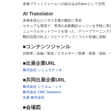
各種プラットフォームへの組み込みEditorとして活用
AI Translator
多種多様なビジネス文書の翻訳に革命
セキュアな環境で、専用の自動翻訳エンジンを手軽に実
ニューラルネットワークを使った、ディープラーニング
翻訳品質の向上／スピードアップ／コスト削減に貢献
■コンテンツジャンル
自動車／金融／製造／エネルギー／医療・創薬・福祉・
■出展企業URL
株式会社 シミュラティオ
■共同出展企業URL
株式会社 シイエム・シイ
株式会社 CMC Solutions
丸星 株式会社
■会場図