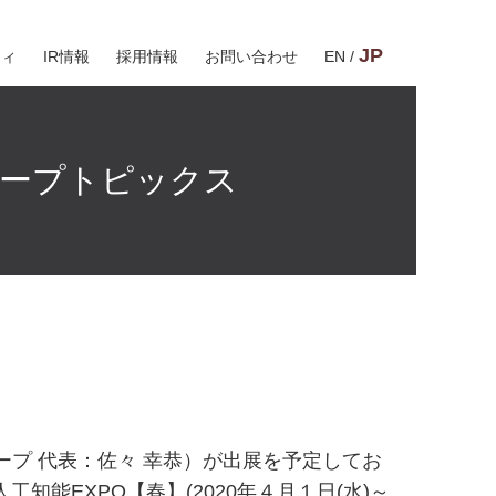
JP
ティ
IR情報
採用情報
お問い合わせ
EN
/
ープトピックス
ープ 代表：佐々 幸恭）が出展を予定してお
工知能EXPO【春】(2020年４月１日(水)～